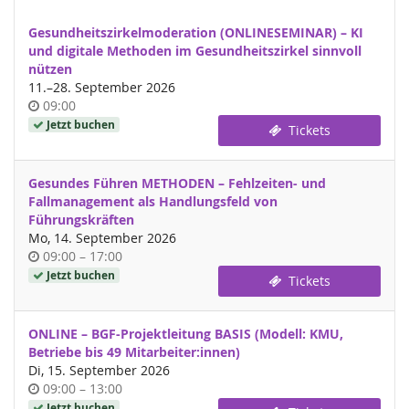
Gesundheitszirkelmoderation (ONLINESEMINAR) – KI
und digitale Methoden im Gesundheitszirkel sinnvoll
nützen
bis
11.
–
28. September 2026
Uhrzeit
09:00
Jetzt buchen
Tickets
Gesundes Führen METHODEN – Fehlzeiten- und
Fallmanagement als Handlungsfeld von
Führungskräften
Mo, 14. September 2026
Uhrzeit
bis
09:00
–
17:00
Jetzt buchen
Tickets
ONLINE – BGF-Projektleitung BASIS (Modell: KMU,
Betriebe bis 49 Mitarbeiter:innen)
Di, 15. September 2026
Uhrzeit
bis
09:00
–
13:00
Jetzt buchen