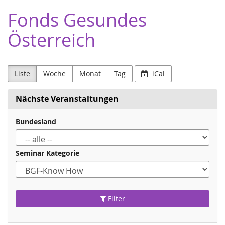
Zum
Fonds Gesundes
Haupt-
Inhalt
Österreich
springen
Liste
Woche
Monat
Tag
iCal
Nächste Veranstaltungen
Bundesland
Seminar Kategorie
Filter