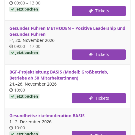
Uhrzeit
bis
09:00
–
13:00
Jetzt buchen
Tickets
Gesundes Führen METHODEN – Positive Leadership und
Gesundes Führen
Fr, 20. November 2026
Uhrzeit
bis
09:00
–
17:00
Jetzt buchen
Tickets
BGF-Projektleitung BASIS (Modell: Großbetrieb,
Betriebe ab 50 Mitarbeiter:innen)
bis
24.
–
26. November 2026
Uhrzeit
10:00
Jetzt buchen
Tickets
Gesundheitszirkelmoderation BASIS
bis
1.
–
2. Dezember 2026
Uhrzeit
10:00
Jetzt buchen