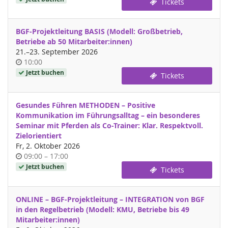
Tickets
BGF-Projektleitung BASIS (Modell: Großbetrieb,
Betriebe ab 50 Mitarbeiter:innen)
bis
21.
–
23. September 2026
Uhrzeit
10:00
Jetzt buchen
Tickets
Gesundes Führen METHODEN – Positive
Kommunikation im Führungsalltag – ein besonderes
Seminar mit Pferden als Co-Trainer: Klar. Respektvoll.
Zielorientiert
Fr, 2. Oktober 2026
Uhrzeit
bis
09:00
–
17:00
Jetzt buchen
Tickets
ONLINE – BGF-Projektleitung – INTEGRATION von BGF
in den Regelbetrieb (Modell: KMU, Betriebe bis 49
Mitarbeiter:innen)