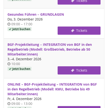
Tickets
Gesundes Führen − GRUNDLAGEN
Do, 3. Dezember 2026
Uhrzeit
bis
09:00
–
17:00
Jetzt buchen
Tickets
BGF-Projektleitung − INTEGRATION von BGF in den
Regelbetrieb (Modell: Großbetrieb, Betriebe ab 50
Mitarbeiter:innen)
bis
3.
–
4. Dezember 2026
Uhrzeit
10:00
Jetzt buchen
Tickets
ONLINE – BGF-Projektleitung – INTEGRATION von BGF
in den Regelbetrieb (Modell: KMU, Betriebe bis 49
Mitarbeiter:innen)
Fr, 4. Dezember 2026
Uhrzeit
bis
09:00
–
13:00