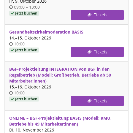
Fr, 9. Oktober 2026
Uhrzeit
bis
09:00
–
13:00
Jetzt buchen
Tickets
Gesundheitszirkelmoderation BASIS
bis
14.
–
15. Oktober 2026
Uhrzeit
10:00
Jetzt buchen
Tickets
BGF-Projektleitung INTEGRATION von BGF in den
Regelbetrieb (Modell: Großbetrieb, Betriebe ab 50
Mitarbeiter:innen)
bis
15.
–
16. Oktober 2026
Uhrzeit
10:00
Jetzt buchen
Tickets
ONLINE – BGF-Projektleitung BASIS (Modell: KMU,
Betriebe bis 49 Mitarbeiter:innen)
Di, 10. November 2026