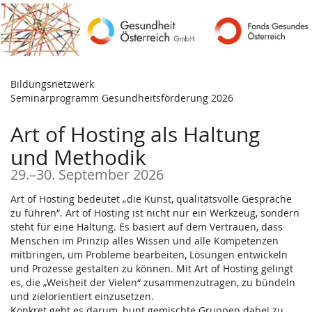
Zum
Haupt-
Inhalt
springen
Bildungsnetzwerk
Seminarprogramm Gesundheitsförderung 2026
Art of Hosting als Haltung
und Methodik
bis
29.
–
30. September 2026
Art of Hosting bedeutet „die Kunst, qualitätsvolle Gespräche
zu führen“. Art of Hosting ist nicht nur ein Werkzeug, sondern
steht für eine Haltung. Es basiert auf dem Vertrauen, dass
Menschen im Prinzip alles Wissen und alle Kompetenzen
mitbringen, um Probleme bearbeiten, Lösungen entwickeln
und Prozesse gestalten zu können. Mit Art of Hosting gelingt
es, die „Weisheit der Vielen“ zusammenzutragen, zu bündeln
und zielorientiert einzusetzen.
Konkret geht es darum, bunt gemischte Gruppen dabei zu