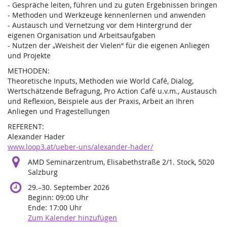
- Gespräche leiten, führen und zu guten Ergebnissen bringen
- Methoden und Werkzeuge kennenlernen und anwenden
- Austausch und Vernetzung vor dem Hintergrund der
eigenen Organisation und Arbeitsaufgaben
- Nutzen der „Weisheit der Vielen“ für die eigenen Anliegen
und Projekte
METHODEN:
Theoretische Inputs, Methoden wie World Café, Dialog,
Wertschätzende Befragung, Pro Action Café u.v.m., Austausch
und Reflexion, Beispiele aus der Praxis, Arbeit an Ihren
Anliegen und Fragestellungen
REFERENT:
Alexander Hader
www.loop3.at/ueber-uns/alexander-hader/
AMD Seminarzentrum, Elisabethstraße 2/1. Stock, 5020
Salzburg
bis
29.
–
30. September 2026
Beginn:
09:00
Uhr
Ende:
17:00
Uhr
Zum Kalender hinzufügen