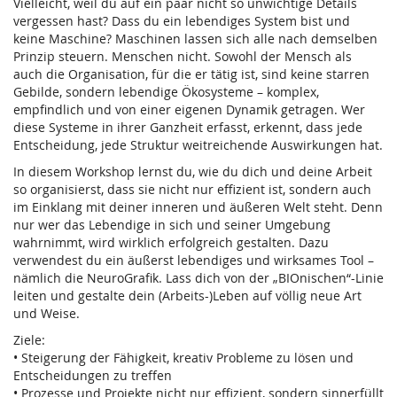
Vielleicht, weil du auf ein paar nicht so unwichtige Details
vergessen hast? Dass du ein lebendiges System bist und
keine Maschine? Maschinen lassen sich alle nach demselben
Prinzip steuern. Menschen nicht. Sowohl der Mensch als
auch die Organisation, für die er tätig ist, sind keine starren
Gebilde, sondern lebendige Ökosysteme – komplex,
empfindlich und von einer eigenen Dynamik getragen. Wer
diese Systeme in ihrer Ganzheit erfasst, erkennt, dass jede
Entscheidung, jede Struktur weitreichende Auswirkungen hat.
In diesem Workshop lernst du, wie du dich und deine Arbeit
so organisierst, dass sie nicht nur effizient ist, sondern auch
im Einklang mit deiner inneren und äußeren Welt steht. Denn
nur wer das Lebendige in sich und seiner Umgebung
wahrnimmt, wird wirklich erfolgreich gestalten. Dazu
verwendest du ein äußerst lebendiges und wirksames Tool –
nämlich die NeuroGrafik. Lass dich von der „BIOnischen“-Linie
leiten und gestalte dein (Arbeits-)Leben auf völlig neue Art
und Weise.
Ziele:
• Steigerung der Fähigkeit, kreativ Probleme zu lösen und
Entscheidungen zu treffen
• Prozesse und Projekte nicht nur effizient, sondern sinnerfüllt