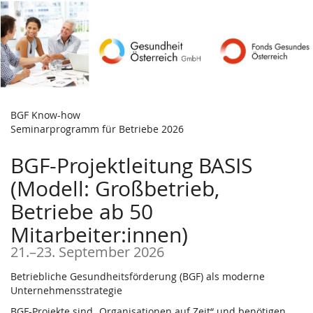
Zum
Haupt-
Inhalt
springen
BGF Know-how
Seminarprogramm für Betriebe 2026
BGF-Projektleitung BASIS
(Modell: Großbetrieb,
Betriebe ab 50
Mitarbeiter:innen)
bis
21.
–
23. September 2026
Betriebliche Gesundheitsförderung (BGF) als moderne
Unternehmensstrategie
BGF-Projekte sind „Organisationen auf Zeit“ und benötigen