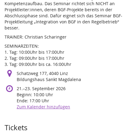
Kompetenzaufbau. Das Seminar richtet sich NICHT an
Projektleiter:innen, deren BGF-Projekte bereits in der
Abschlussphase sind. Dafür eignet sich das Seminar BGF-
Projektleitung „Integration von BGF in den Regelbetrieb“
besser.
TRAINER: Christian Scharinger
SEMINARZEITEN:
1. Tag: 10:00Uhr bis 17:00Uhr
2. Tag: 09:00Uhr bis 17:00Uhr
3. Tag: 09:00Uhr bis ca. 16:00Uhr
Schatzweg 177, 4040 Linz
Bildungshaus Sankt Magdalena
bis
21.
–
23. September 2026
Beginn:
10:00
Uhr
Ende:
17:00
Uhr
Zum Kalender hinzufügen
Produkte
Tickets