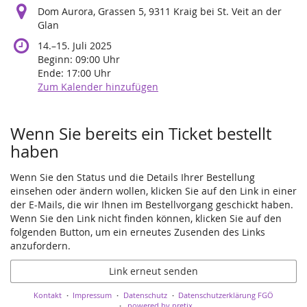
Dom Aurora, Grassen 5, 9311 Kraig bei St. Veit an der
Glan
bis
14.
–
15. Juli 2025
Beginn:
09:00
Uhr
Ende:
17:00
Uhr
Zum Kalender hinzufügen
Produkte
Wenn Sie bereits ein Ticket bestellt
haben
Wenn Sie den Status und die Details Ihrer Bestellung
einsehen oder ändern wollen, klicken Sie auf den Link in einer
der E-Mails, die wir Ihnen im Bestellvorgang geschickt haben.
Wenn Sie den Link nicht finden können, klicken Sie auf den
folgenden Button, um ein erneutes Zusenden des Links
anzufordern.
Link erneut senden
Kontakt
Impressum
Datenschutz
Datenschutzerklärung FGÖ
powered by pretix