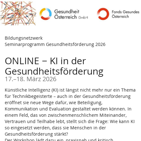
Zum
Haupt-
Inhalt
springen
Bildungsnetzwerk
Seminarprogramm Gesundheitsförderung 2026
ONLINE − KI in der
Gesundheitsförderung
bis
17.
–
18. März 2026
Künstliche Intelligenz (KI) ist längst nicht mehr nur ein Thema
für Technikbegeisterte – auch in der Gesundheitsförderung
eröffnet sie neue Wege dafür, wie Beteiligung,
Kommunikation und Evaluation gestaltet werden können. In
einem Feld, das von zwischenmenschlichem Miteinander,
Vertrauen und Teilhabe lebt, stellt sich die Frage: Wie kann KI
so eingesetzt werden, dass sie Menschen in der
Gesundheitsförderung stärkt?
Der Workshop lädt dazu ein, praxisnah und kritisch