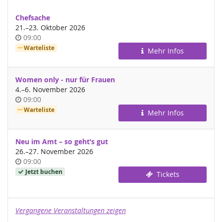
Chefsache
bis
21.
–
23. Oktober 2026
Uhrzeit
09:00
Warteliste
Mehr Infos
Women only - nur für Frauen
bis
4.
–
6. November 2026
Uhrzeit
09:00
Warteliste
Mehr Infos
Neu im Amt – so geht’s gut
bis
26.
–
27. November 2026
Uhrzeit
09:00
Jetzt buchen
Tickets
Vergangene Veranstaltungen zeigen