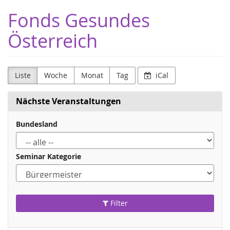
Zum
Fonds Gesundes
Haupt-
Inhalt
Österreich
springen
Liste
Woche
Monat
Tag
iCal
Nächste Veranstaltungen
Bundesland
Seminar Kategorie
Filter