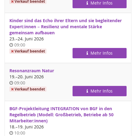
Verkauf beendet
Mehr Infos
Kinder sind das Echo ihrer Eltern und sie begleitender
Expert:innen − Resilienz und mentale Stärke
gemeinsam aufbauen
bis
23.
–
24. Juni 2026
Uhrzeit
09:00
Verkauf beendet
Mehr Infos
Resonanzraum Natur
bis
19.
–
20. Juni 2026
Uhrzeit
09:00
Verkauf beendet
Mehr Infos
BGF-Projektleitung INTEGRATION von BGF in den
Regelbetrieb (Modell: Großbetrieb, Betriebe ab 50
Mitarbeiter:innen)
bis
18.
–
19. Juni 2026
Uhrzeit
10:00