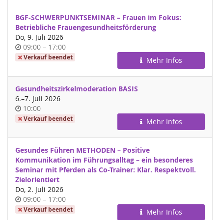
BGF-SCHWERPUNKTSEMINAR – Frauen im Fokus:
Betriebliche Frauengesundheitsförderung
Do, 9. Juli 2026
Uhrzeit
bis
09:00
–
17:00
Verkauf beendet
Mehr Infos
Gesundheitszirkelmoderation BASIS
bis
6.
–
7. Juli 2026
Uhrzeit
10:00
Verkauf beendet
Mehr Infos
Gesundes Führen METHODEN – Positive
Kommunikation im Führungsalltag – ein besonderes
Seminar mit Pferden als Co-Trainer: Klar. Respektvoll.
Zielorientiert
Do, 2. Juli 2026
Uhrzeit
bis
09:00
–
17:00
Verkauf beendet
Mehr Infos