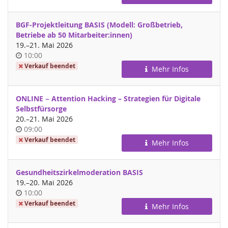
BGF-Projektleitung BASIS (Modell: Großbetrieb,
Betriebe ab 50 Mitarbeiter:innen)
bis
19.
–
21. Mai 2026
Uhrzeit
10:00
Verkauf beendet
Mehr Infos
ONLINE − Attention Hacking – Strategien für Digitale
Selbstfürsorge
bis
20.
–
21. Mai 2026
Uhrzeit
09:00
Verkauf beendet
Mehr Infos
Gesundheitszirkelmoderation BASIS
bis
19.
–
20. Mai 2026
Uhrzeit
10:00
Verkauf beendet
Mehr Infos