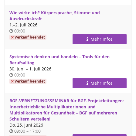
Wie wirke ich? Körpersprache, Stimme und
Ausdruckskraft
bis
1.
–
2. Juli 2026
Uhrzeit
09:00
Verkauf beendet
Mehr Infos
Systemisch denken und handeln – Tools für den
Berufsalltag
bis
30. Juni
–
1. Juli 2026
Uhrzeit
09:00
Verkauf beendet
Mehr Infos
BGF-VERNETZUNGSSEMINAR für BGF-Projektleitungen:
Innerbetriebliche Multiplikatorinnen und
Multiplikatoren für Gesundheit – BGF auf mehreren
Schultern verteilen!
Do, 25. Juni 2026
Uhrzeit
bis
09:00
–
17:00