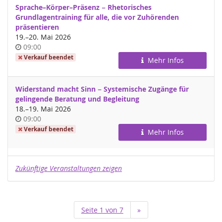
Sprache–Körper–Präsenz − Rhetorisches
Grundlagentraining für alle, die vor Zuhörenden
präsentieren
bis
19.
–
20. Mai 2026
Uhrzeit
09:00
Verkauf beendet
Mehr Infos
Widerstand macht Sinn − Systemische Zugänge für
gelingende Beratung und Begleitung
bis
18.
–
19. Mai 2026
Uhrzeit
09:00
Verkauf beendet
Mehr Infos
Zukünftige Veranstaltungen zeigen
Seite 1 von 7
»