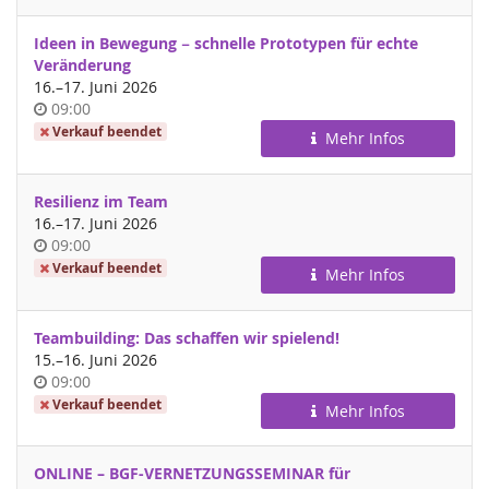
Ideen in Bewegung − schnelle Prototypen für echte
Veränderung
bis
16.
–
17. Juni 2026
Uhrzeit
09:00
Verkauf beendet
Mehr Infos
Resilienz im Team
bis
16.
–
17. Juni 2026
Uhrzeit
09:00
Verkauf beendet
Mehr Infos
Teambuilding: Das schaffen wir spielend!
bis
15.
–
16. Juni 2026
Uhrzeit
09:00
Verkauf beendet
Mehr Infos
ONLINE – BGF-VERNETZUNGSSEMINAR für