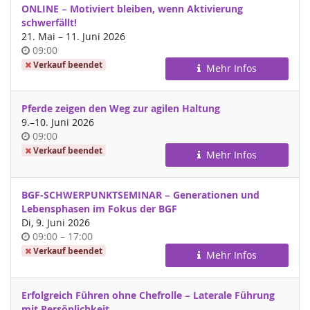
ONLINE − Motiviert bleiben, wenn Aktivierung
schwerfällt!
bis
21. Mai
–
11. Juni 2026
Uhrzeit
09:00
Verkauf beendet
Mehr Infos
Pferde zeigen den Weg zur agilen Haltung
bis
9.
–
10. Juni 2026
Uhrzeit
09:00
Verkauf beendet
Mehr Infos
BGF-SCHWERPUNKTSEMINAR − Generationen und
Lebensphasen im Fokus der BGF
Di, 9. Juni 2026
Uhrzeit
bis
09:00
–
17:00
Verkauf beendet
Mehr Infos
Erfolgreich Führen ohne Chefrolle − Laterale Führung
mit Persönlichkeit